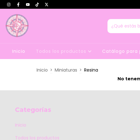
Inicio
Todos los productos
Catálogo para 
Inicio
>
Miniaturas
>
Resina
No tenemo
Categorías
Inicio
Todos los productos