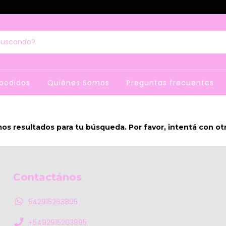
pedidos
Quiénes Somos
Preguntas frecuentes
s resultados para tu búsqueda. Por favor, intentá con otro
Contactános
542915263895
+5492915263895