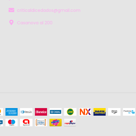
criticaldicedados@gmail.com
Casanova al 200