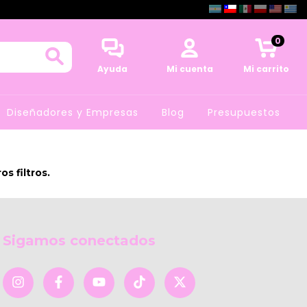
0
Ayuda
Mi cuenta
Mi carrito
Diseñadores y Empresas
Blog
Presupuestos
s filtros.
Sigamos conectados