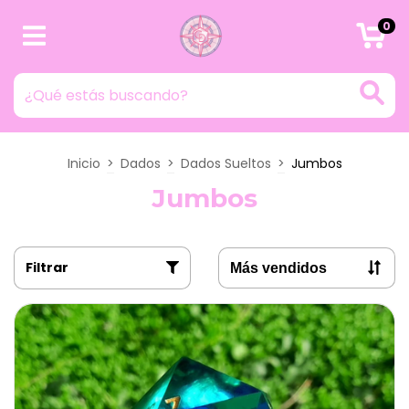
0
Inicio
>
Dados
>
Dados Sueltos
>
Jumbos
Jumbos
Filtrar