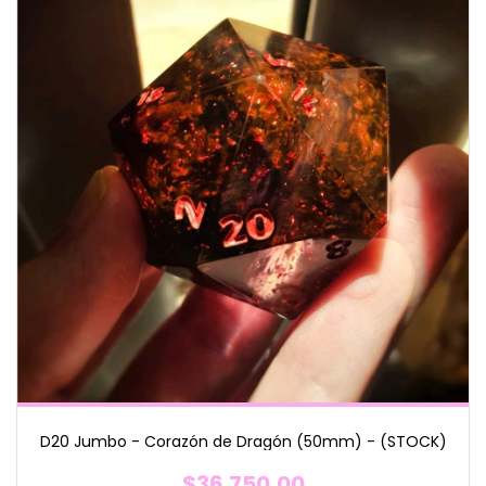
D20 Jumbo - Corazón de Dragón (50mm) - (STOCK)
$36.750,00