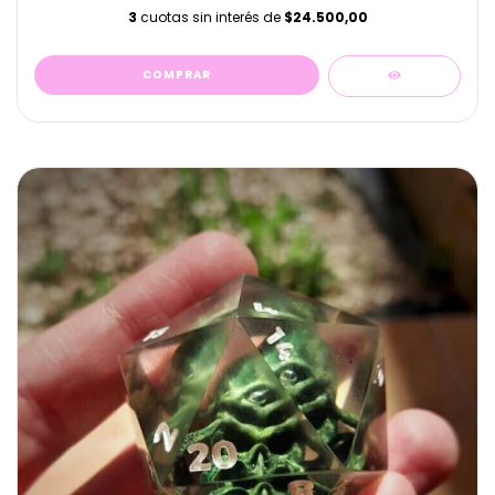
3
cuotas sin interés de
$24.500,00