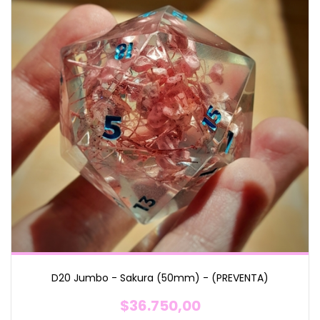
D20 Jumbo - Sakura (50mm) - (PREVENTA)
$36.750,00