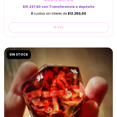
$31.237,50
con
Transferencia o depósito
3
cuotas sin interés de
$12.250,00
VER
SIN STOCK