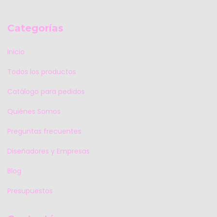
Categorías
Inicio
Todos los productos
Catálogo para pedidos
Quiénes Somos
Preguntas frecuentes
Diseñadores y Empresas
Blog
Presupuestos