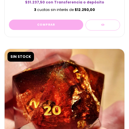
$31.237,50
con
Transferencia o depósito
3
cuotas sin interés de
$12.250,00
SIN STOCK