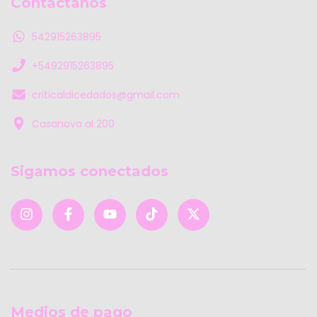
Contactános
542915263895
+5492915263895
criticaldicedados@gmail.com
Casanova al 200
Sigamos conectados
Medios de pago