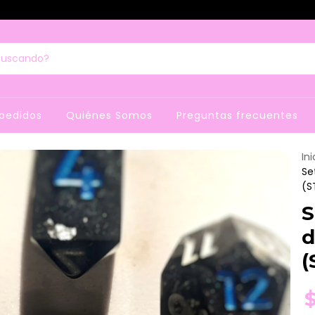
pedidos
Quiénes Somos
Preguntas frecuentes
Ini
Se
(S
S
d
(