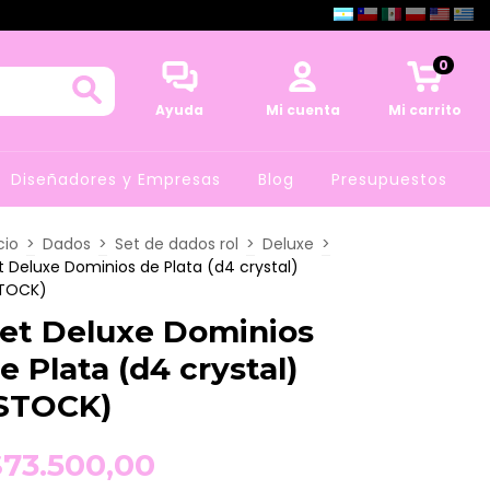
0
Ayuda
Mi cuenta
Mi carrito
Diseñadores y Empresas
Blog
Presupuestos
cio
>
Dados
>
Set de dados rol
>
Deluxe
>
t Deluxe Dominios de Plata (d4 crystal)
TOCK)
et Deluxe Dominios
e Plata (d4 crystal)
STOCK)
$73.500,00