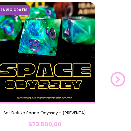
ENVÍO GRATIS
ENVÍO GRA
Set Deluxe Space Odyssey - (PREVENTA)
Set Del
$73.500,00