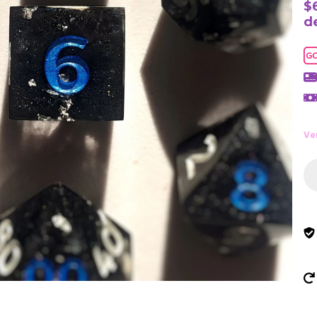
$
d
Ve