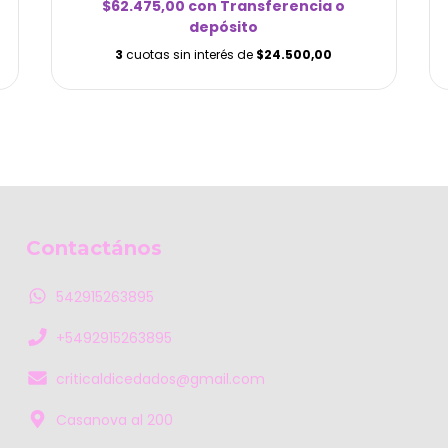
$62.475,00
con
Transferencia o
depósito
3
cuotas sin interés de
$24.500,00
Contactános
542915263895
+5492915263895
criticaldicedados@gmail.com
Casanova al 200