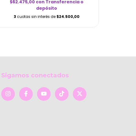
$62.475,00
con
Transferencia o
$62.
depósito
3
cuotas sin interés de
$24.500,00
3
cu
Sigamos conectados