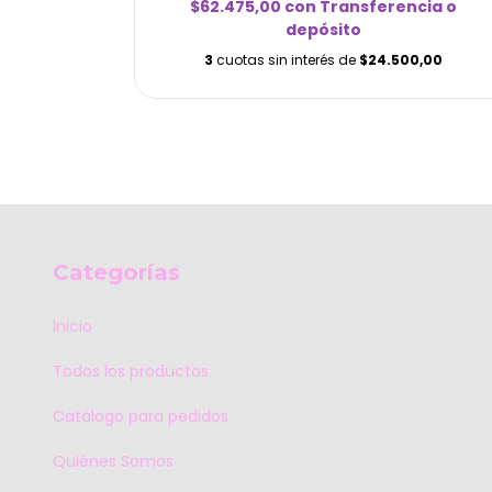
cia o
$62.475,00
con
Transferencia o
depósito
0,00
3
cuotas sin interés de
$24.500,00
Categorías
Inicio
Todos los productos
Catálogo para pedidos
Quiénes Somos