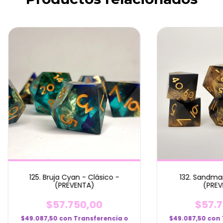
132. Sandman
125. Bruja Cyan - Clásico -
(PREV
(PREVENTA)
$57.7
$57.750,00
$49.087,50
con
$49.087,50
con
Transferencia o