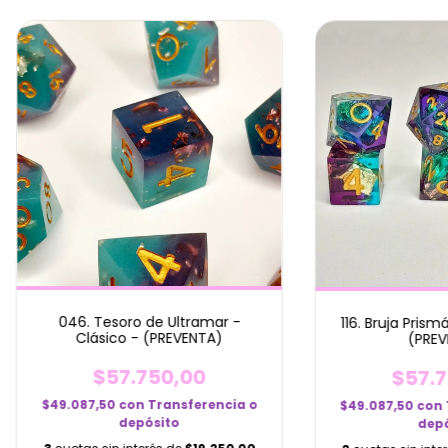
046. Tesoro de Ultramar -
116. Bruja Prism
Clásico - (PREVENTA)
(PREV
$57.750,00
$57.7
$49.087,50
con
Transferencia o
$49.087,50
con
depósito
depó