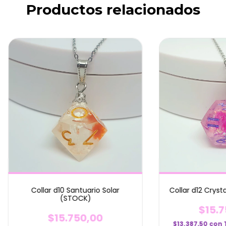
Productos relacionados
Collar d10 Santuario Solar
Collar d12 Cryst
(STOCK)
$15.7
$15.750,00
$13.387,50
con