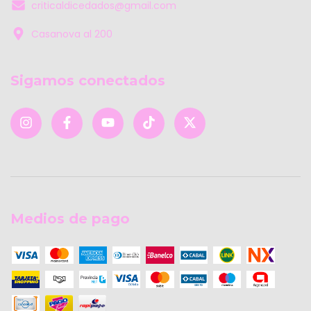
criticaldicedados@gmail.com
Casanova al 200
Sigamos conectados
Medios de pago