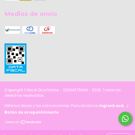
Medios de envío
Copyright Critical Dice Dados - 23384379044 - 2026. Todos los
derechos reservados.
Defensa de las y los consumidores. Para reclamos
ingresá acá.
/
Botón de arrepentimiento