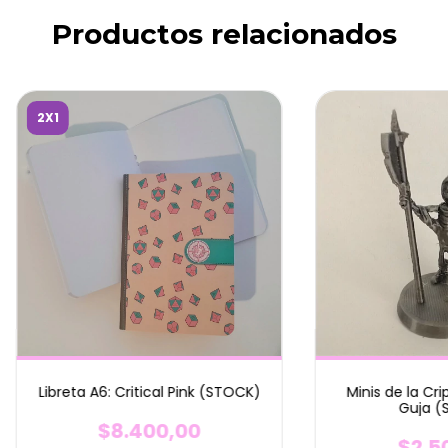
Productos relacionados
2X1
Libreta A6: Critical Pink (STOCK)
Minis de la Cri
Guja (
$8.400,00
$2.5