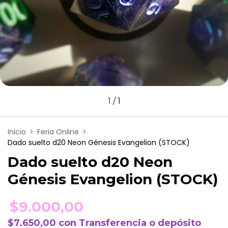
1
/
1
Inicio
>
Feria Online
>
Dado suelto d20 Neon Génesis Evangelion (STOCK)
Dado suelto d20 Neon
Génesis Evangelion (STOCK)
$9.000,00
$7.650,00
con
Transferencia o depósito