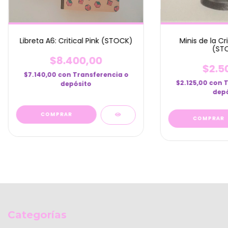
Minis de la Cr
Libreta A6: Critical Pink (STOCK)
(ST
$8.400,00
$2.5
$7.140,00
con
Transferencia o
$2.125,00
con
T
depósito
depó
Categorías