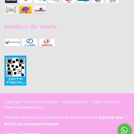
Medios de envío
Copyright Critical Dice Dados - 23384379044 - 2026. Todos los
derechos reservados.
Defensa de las y los consumidores. Para reclamos
ingresá acá.
/
Botón de arrepentimiento