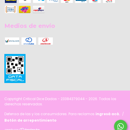
Medios de envío
Copyright Critical Dice Dados - 23384379044 - 2026. Todos los
derechos reservados.
Defensa de las y los consumidores. Para reclamos
ingresá acá.
/
Botón de arrepentimiento