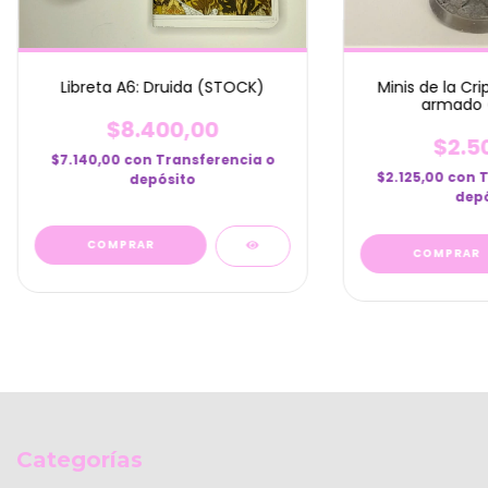
Libreta A6: Druida (STOCK)
Minis de la Cri
armado 
$8.400,00
$2.5
$7.140,00
con
Transferencia o
$2.125,00
con
T
depósito
depó
Categorías