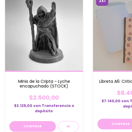
2X1
Minis de la Cripta - Lyche
Libreta A6: Crit
encapuchado (STOCK)
$8.4
$2.500,00
$7.140,00
con
$2.125,00
con
Transferencia o
depó
depósito