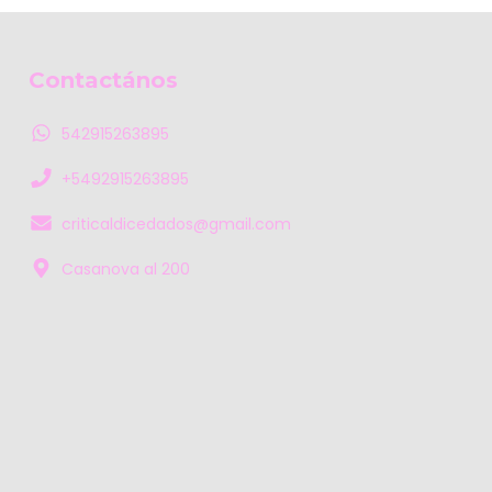
Contactános
542915263895
+5492915263895
criticaldicedados@gmail.com
Casanova al 200