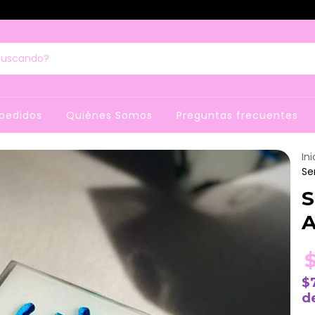
pedidos
Quiénes Somos
Preguntas frecuentes
Ini
Se
S
A
$
d