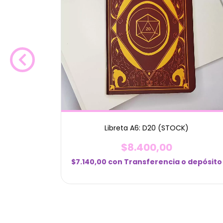
Libreta A6: D20 (STOCK)
K)
$8.400,00
$7.140,00
con
Transferencia o depósito
 depósito