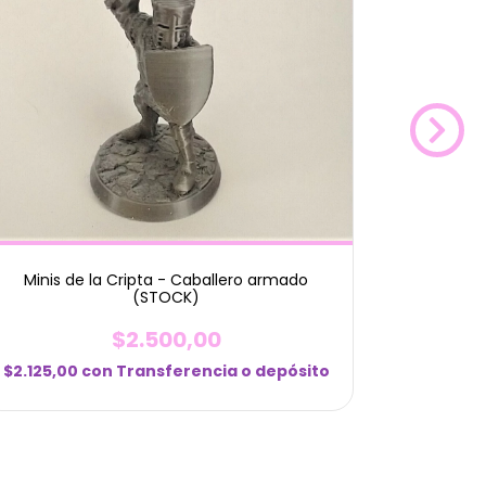
Minis de la Cripta - Caballero armado
L
(STOCK)
$2.500,00
$7.140,0
$2.125,00
con
Transferencia o depósito