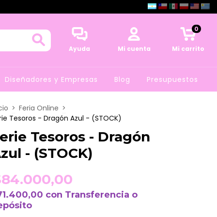
0
Ayuda
Mi cuenta
Mi carrito
Diseñadores y Empresas
Blog
Presupuestos
cio
>
Feria Online
>
rie Tesoros - Dragón Azul - (STOCK)
erie Tesoros - Dragón
zul - (STOCK)
$84.000,00
71.400,00
con
Transferencia o
epósito