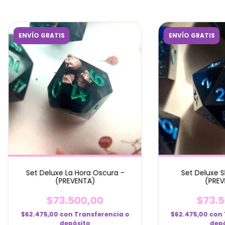
ENVÍO GRATIS
ENVÍO GRATIS
Set Deluxe La Hora Oscura -
Set Deluxe S
(PREVENTA)
(PREV
$73.500,00
$73.5
$62.475,00
con
Transferencia o
$62.475,00
con
depósito
depó