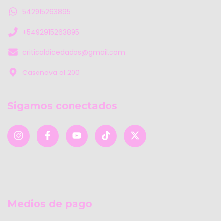
542915263895
+5492915263895
criticaldicedados@gmail.com
Casanova al 200
Sigamos conectados
Medios de pago