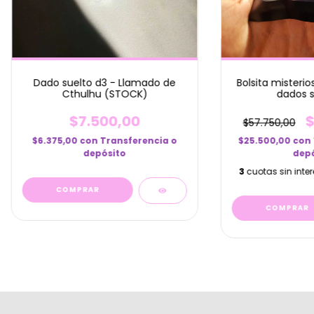
Bolsita misterio
Dado suelto d3 - Llamado de
dados s
Cthulhu (STOCK)
$
$7.500,00
$57.750,00
$25.500,00
con
$6.375,00
con
Transferencia o
depó
depósito
3
cuotas sin inte