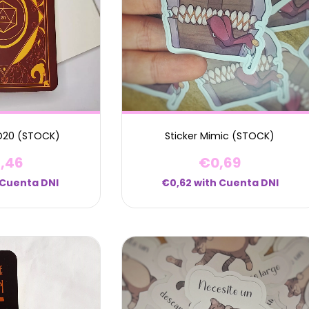
 D20 (STOCK)
Sticker Mimic (STOCK)
,46
€0,69
Cuenta DNI
€0,62
with
Cuenta DNI