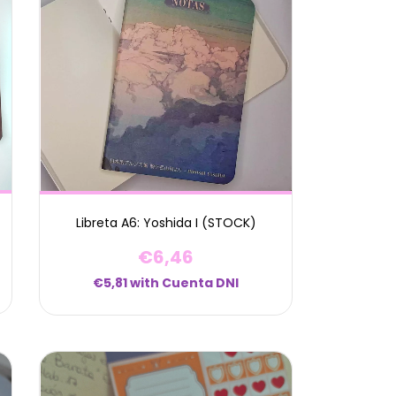
Libreta A6: Yoshida I (STOCK)
€6,46
€5,81
with
Cuenta DNI