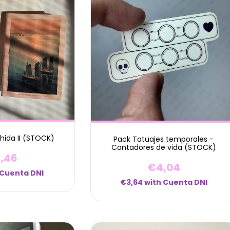
shida II (STOCK)
Pack Tatuajes temporales -
Contadores de vida (STOCK)
,46
€4,04
Cuenta DNI
€3,64
with
Cuenta DNI