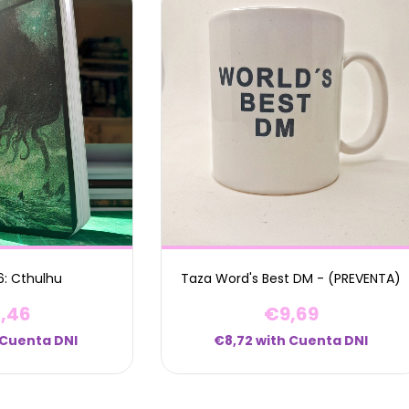
6: Cthulhu
Taza Word's Best DM - (PREVENTA)
,46
€9,69
Cuenta DNI
€8,72
with
Cuenta DNI