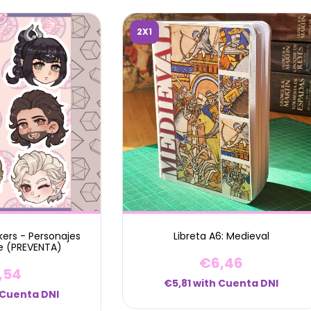
2X1
kers - Personajes
Libreta A6: Medieval
e (PREVENTA)
€6,46
,54
€5,81
with
Cuenta DNI
Cuenta DNI