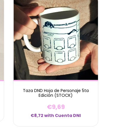
Taza DND Hoja de Personaje 5ta
Edición (STOCK)
€9,69
€8,72
with
Cuenta DNI