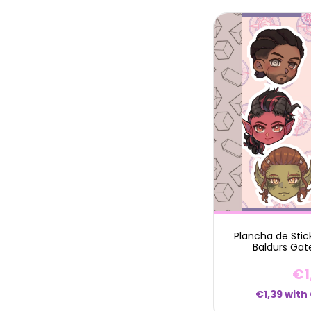
Plancha de Stic
Baldurs Gat
€1
€1,39
with