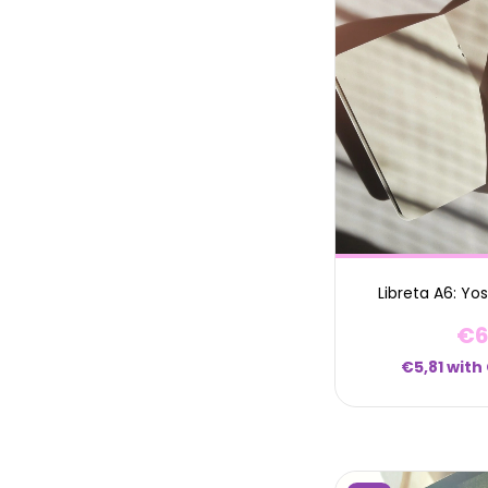
Libreta A6: Yo
€6
€5,81
with