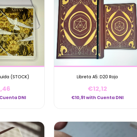
Druida (STOCK)
Libreta A5: D20 Rojo
,46
€12,12
Cuenta DNI
€10,91
with
Cuenta DNI