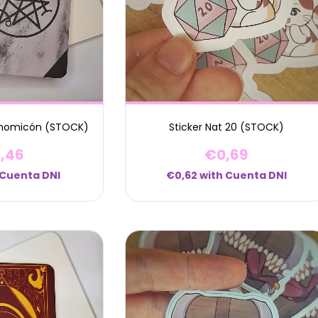
ronomicón (STOCK)
Sticker Nat 20 (STOCK)
,46
€0,69
Cuenta DNI
€0,62
with
Cuenta DNI