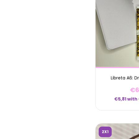
Libreta A6: 
€6
€5,81
with
2X1