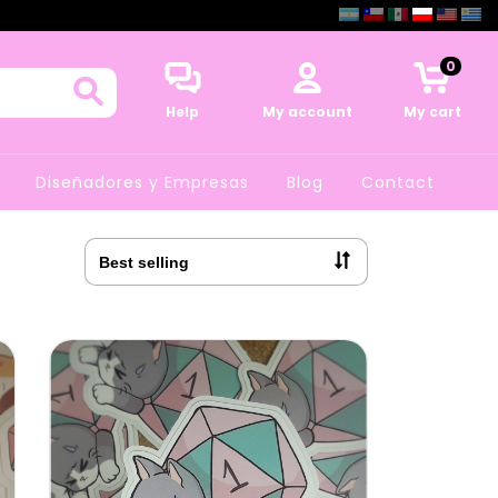
0
Help
My account
My cart
Diseñadores y Empresas
Blog
Contact