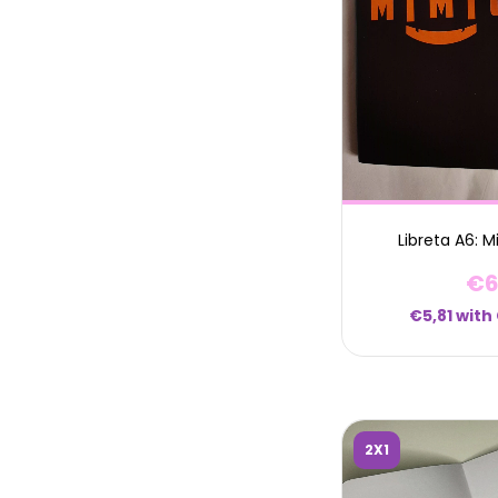
Libreta A6: 
€6
€5,81
with
2X1