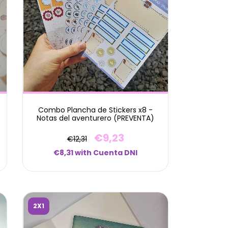
Combo Plancha de Stickers x8 -
Notas del aventurero (PREVENTA)
€9,23
€12,31
€8,31
with
Cuenta DNI
2X1