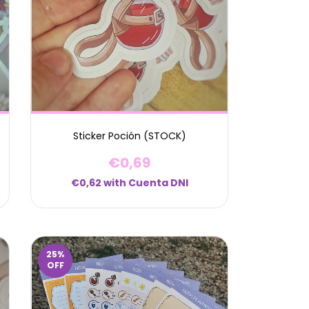
Sticker Poción (STOCK)
€0,69
€0,62
with
Cuenta DNI
25
%
OFF