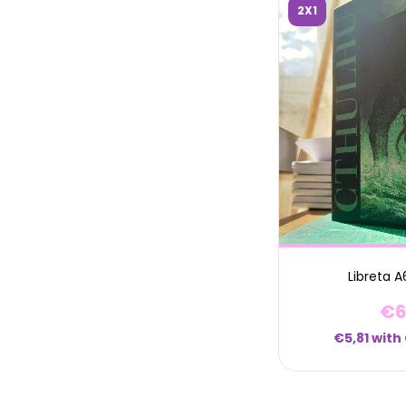
2X1
Libreta A
€6
€5,81
with