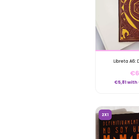
Libreta A6:
€6
€5,81
with
2X1