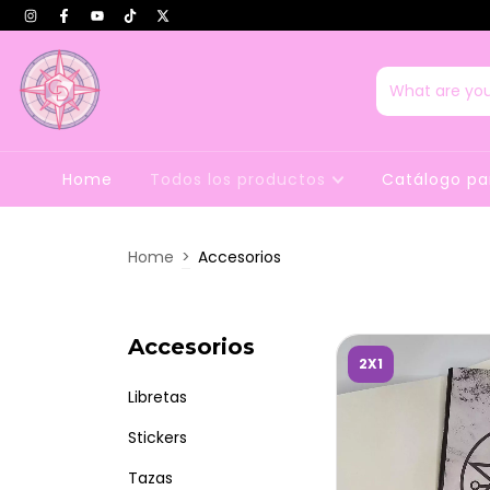
Home
Todos los productos
Catálogo pa
Home
>
Accesorios
Accesorios
2X1
Libretas
Stickers
Tazas