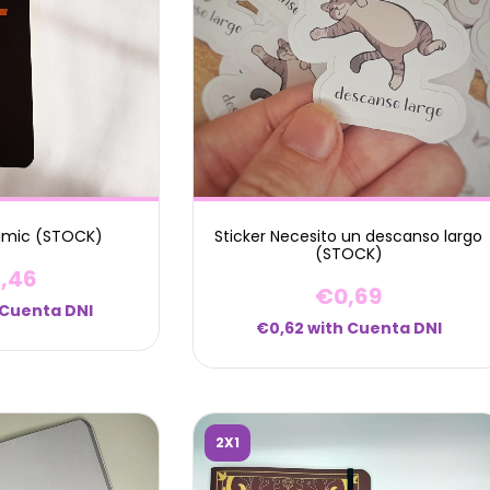
Mimic (STOCK)
Sticker Necesito un descanso largo
(STOCK)
,46
€0,69
Cuenta DNI
€0,62
with
Cuenta DNI
2X1