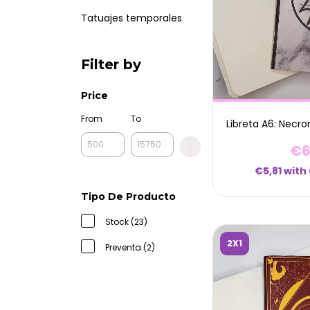
Tatuajes temporales
Filter by
Price
From
To
Libreta A6: Nec
€6
€5,81
with
Tipo De Producto
Stock (23)
2X1
Preventa (2)