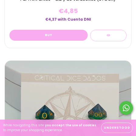
€4,85
€4,37
with
Cuenta DNI
While navigating this site
you accept the use of cookies
UNDERSTOOD
to improve your shopping experience.