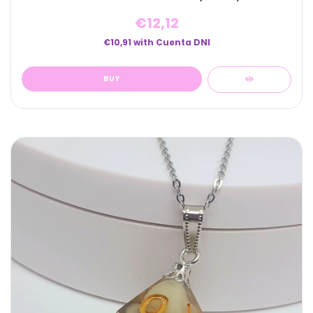
€12,12
€10,91
with
Cuenta DNI