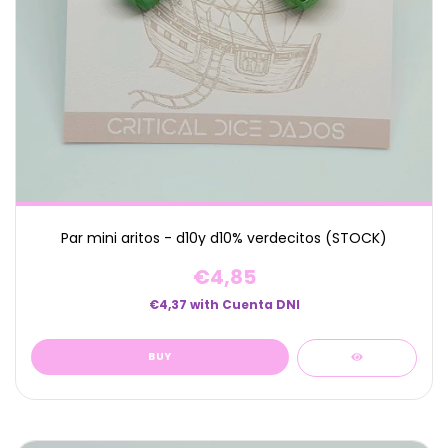
Par mini aritos - d10y d10% verdecitos (STOCK)
€4,85
€4,37
with
Cuenta DNI