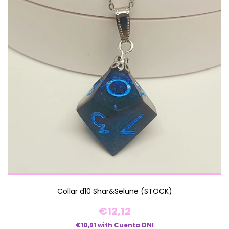
Collar d10 Shar&Selune (STOCK)
€12,12
€10,91
with
Cuenta DNI