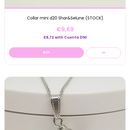
Collar mini d20 Shar&Selune (STOCK)
€9,69
€8,72
with
Cuenta DNI