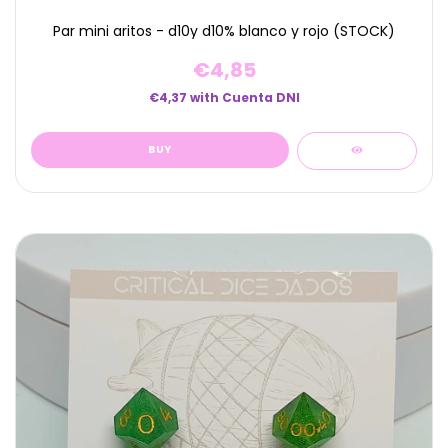
Par mini aritos - d10y d10% blanco y rojo (STOCK)
€4,85
€4,37
with
Cuenta DNI