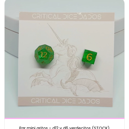
Par mini aritos - d12 y d6 verdecitos (STOCK)