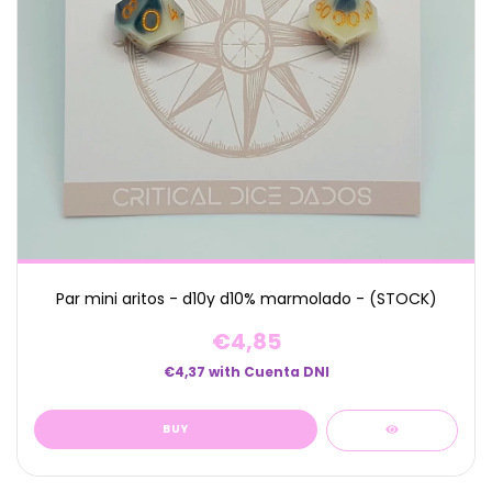
Par mini aritos - d10y d10% marmolado - (STOCK)
€4,85
€4,37
with
Cuenta DNI