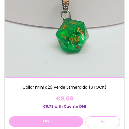
Collar mini d20 Verde Esmeralda (STOCK)
€9,69
€8,72
with
Cuenta DNI