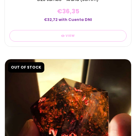
€36,35
€32,72
with
Cuenta DNI
VIEW
OUT OF STOCK