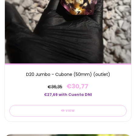
D20 Jumbo - Cubone (50mm) (outlet)
€30,77
€36,35
€27,69
with
Cuenta DNI
VIEW