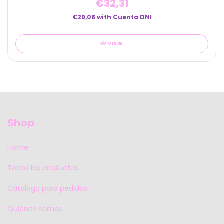
€32,31
€29,08
with
Cuenta DNI
VIEW
Shop
Home
Todos los productos
Catálogo para pedidos
Quiénes Somos