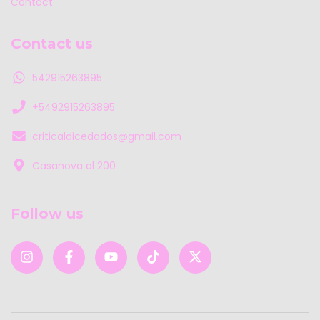
Contact
Contact us
542915263895
+5492915263895
criticaldicedados@gmail.com
Casanova al 200
Follow us